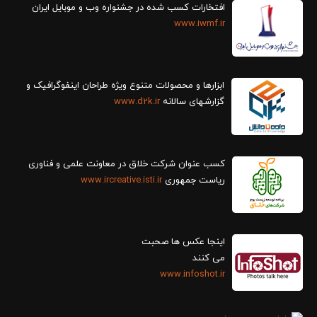
افتخارات کسب شده در جشنواره وب و موبایل ایران
www.iwmf.ir
ابزارها و محصولات متنوع ویژه طراحان اینفوگرافیک و
گزارش‎های سالانه
www.d2k.ir
کسب عنوان شرکت خلاق در معاونت علمی و فناوری
ریاست جمهوری
www.ircreative.isti.ir
اینجا عکس ها صحبت
می کنند
www.infoshot.ir