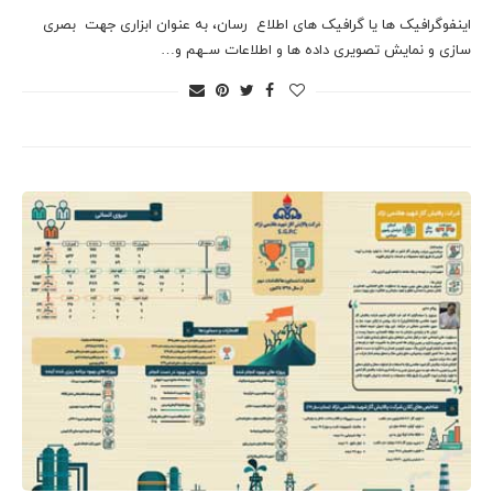
اﯾﻨﻔﻮﮔﺮاﻓﯿﮏ ﻫﺎ ﯾﺎ ﮔﺮاﻓﯿﮏ ﻫﺎی اﻃﻼع رﺳﺎن، ﺑﻪ ﻋﻨﻮان اﺑﺰاری ﺟﻬﺖ ﺑﺼﺮی
ﺳﺎزی و ﻧﻤﺎﯾﺶ ﺗﺼﻮﯾﺮی داده ﻫﺎ و اﻃﻼﻋﺎت ﺳـﻬﻢ و…