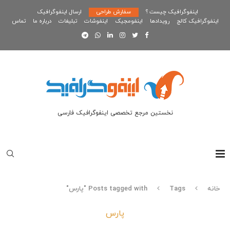
اینفوگرافیک چیست ؟
سفارش طراحی
ارسال اینفوگرافیک
اینفوگرافیک کالج
رویدادها
اینفومجیک
اینفوشات
تبلیغات
درباره ما
تماس
نخستین مرجع تخصصی اینفوگرافیک فارسی
خانه
Tags
Posts tagged with "پارس"
پارس