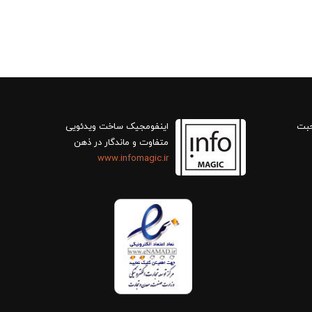
حبت
اینفومجیک ساخت ویدئویی
متفاوت و ماندگار در ذهن
www.infomagic.ir