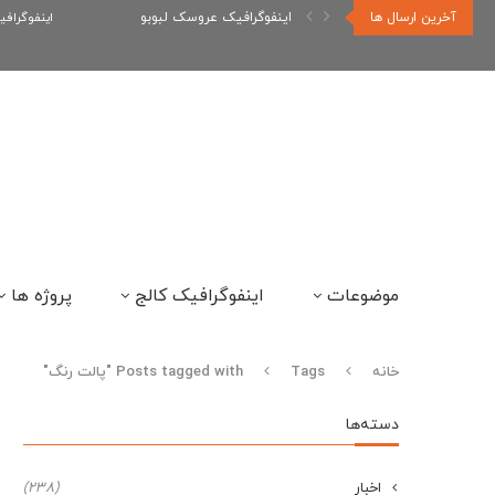
آخرین ارسال ها
اینفوگرافیک عروسک لبوبو
اینفوگراف
موضوعات
اینفوگرافیک کالج
پروژه ها
خانه
Tags
Posts tagged with "پالت رنگ"
دسته‌ها
اخبار
(238)