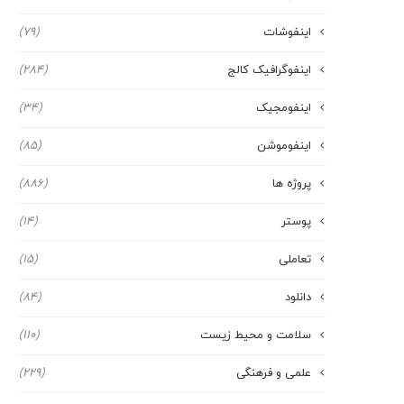
اینفوشات
(79)
اینفوگرافیک کالج
(284)
اینفومجیک
(34)
اینفوموشن
(85)
پروژه ها
(886)
پوستر
(14)
تعاملی
(15)
دانلود
(84)
سلامت و محیط زیست
(110)
علمی و فرهنگی
(229)