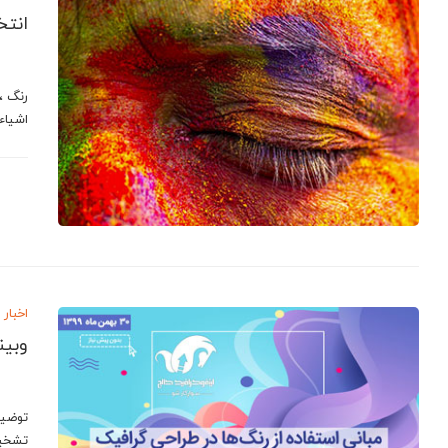
انتخ
رنگ ،
اشیاء
اخبار
وبین
توضیح
تشخیص