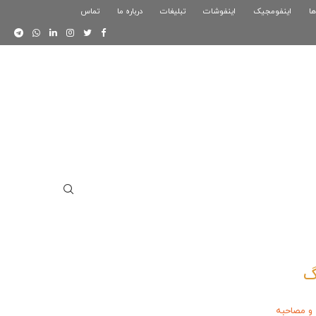
ها
اینفومجیک
فوگرافیک بازی کلش رویال
اینفوشات
تبلیغات
درباره ما
تماس
اینفوگرافیک دوستان
گ
 و مصاحبه