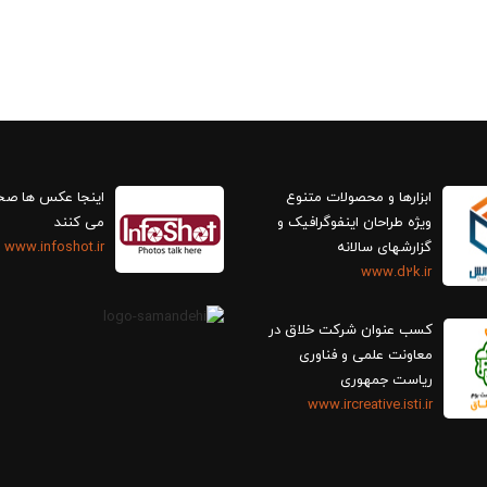
ابزارها و محصولات متنوع
اینجا عکس ها ص
ویژه طراحان اینفوگرافیک و
می کنند
گزارش‎های سالانه
www.infoshot.ir
www.d2k.ir
کسب عنوان شرکت خلاق در
معاونت علمی و فناوری
ریاست جمهوری
www.ircreative.isti.ir