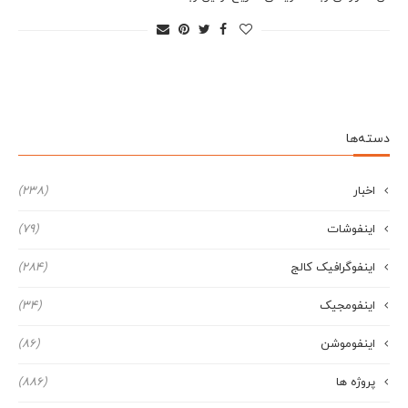
دسته‌ها
اخبار
(238)
اینفوشات
(79)
اینفوگرافیک کالج
(284)
اینفومجیک
(34)
اینفوموشن
(86)
پروژه ها
(886)