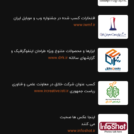
افتخارات کسب شده در جشنواره وب و موبایل ایران
www.iwmf.ir
ابزارها و محصولات متنوع ویژه طراحان اینفوگرافیک و
گزارش‎های سالانه
www.d2k.ir
کسب عنوان شرکت خلاق در معاونت علمی و فناوری
ریاست جمهوری
www.ircreative.isti.ir
اینجا عکس ها صحبت
می کنند
www.infoshot.ir