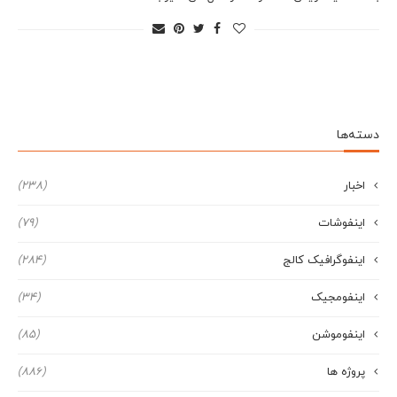
دسته‌ها
اخبار
(238)
اینفوشات
(79)
اینفوگرافیک کالج
(284)
اینفومجیک
(34)
اینفوموشن
(85)
پروژه ها
(886)