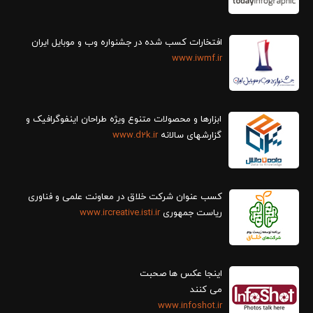
افتخارات کسب شده در جشنواره وب و موبایل ایران
www.iwmf.ir
ابزارها و محصولات متنوع ویژه طراحان اینفوگرافیک و
گزارش‎های سالانه
www.d2k.ir
کسب عنوان شرکت خلاق در معاونت علمی و فناوری
ریاست جمهوری
www.ircreative.isti.ir
اینجا عکس ها صحبت
می کنند
www.infoshot.ir