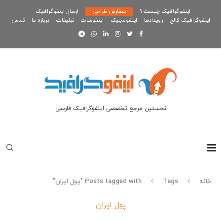
اینفوگرافیک چیست ؟
سفارش طراحی
ارسال اینفوگرافیک
اینفوگرافیک کالج
رویدادها
اینفومجیک
اینفوشات
تبلیغات
درباره ما
تماس
نخستین مرجع تخصصی اینفوگرافیک فارسی
خانه
Tags
Posts tagged with "پول ایران"
پول ایران