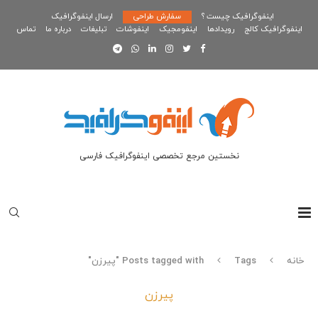
اینفوگرافیک چیست ؟
سفارش طراحی
ارسال اینفوگرافیک
اینفوگرافیک کالج
رویدادها
اینفومجیک
اینفوشات
تبلیغات
درباره ما
تماس
نخستین مرجع تخصصی اینفوگرافیک فارسی
خانه
Tags
Posts tagged with "پیرزن"
پیرزن