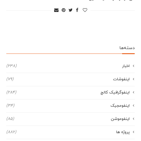
دسته‌ها
اخبار
(238)
اینفوشات
(79)
اینفوگرافیک کالج
(284)
اینفومجیک
(34)
اینفوموشن
(85)
پروژه ها
(886)