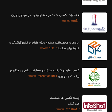
افتخارات کسب شده در جشنواره وب و موبایل ایران
www.iwmf.ir
ابزارها و محصولات متنوع ویژه طراحان اینفوگرافیک و
گزارش‎های سالانه
www.d2k.ir
کسب عنوان شرکت خلاق در معاونت علمی و فناوری
ریاست جمهوری
www.ircreative.isti.ir
اینجا عکس ها صحبت
می کنند
www.infoshot.ir