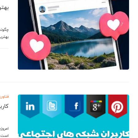
بهتر
چگونه
بهتری
فناور
کارب
امروز
است و