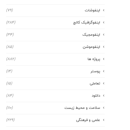
اینفوشات
(79)
اینفوگرافیک کالج
(284)
اینفومجیک
(34)
اینفوموشن
(85)
پروژه ها
(886)
پوستر
(14)
تعاملی
(15)
دانلود
(84)
سلامت و محیط زیست
(110)
علمی و فرهنگی
(229)