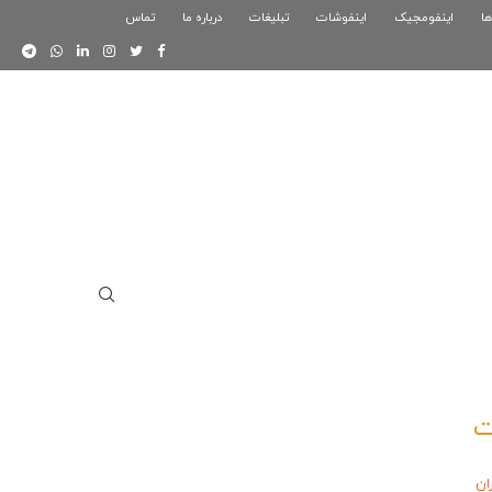
ها
اینفومجیک
فوگرافیک بازی کلش رویال
اینفوشات
تبلیغات
درباره ما
تماس
اینفوگرافیک دوستان
ت
ان