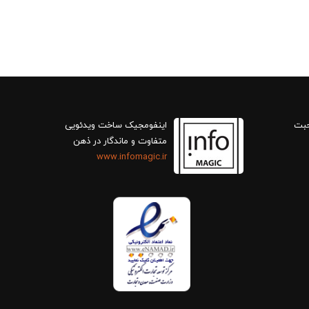
حبت
اینفومجیک ساخت ویدئویی
متفاوت و ماندگار در ذهن
www.infomagic.ir