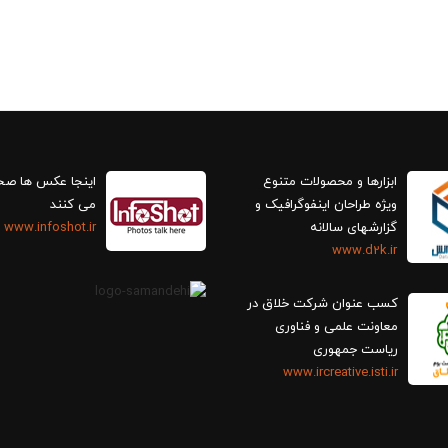
ابزارها و محصولات متنوع
اینجا عکس ها ص
ویژه طراحان اینفوگرافیک و
می کنند
گزارش‎های سالانه
www.infoshot.ir
www.d2k.ir
کسب عنوان شرکت خلاق در
معاونت علمی و فناوری
ریاست جمهوری
www.ircreative.isti.ir