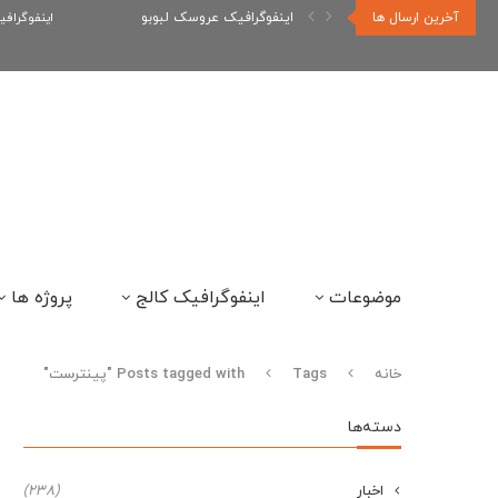
آخرین ارسال ها
اینفوگرافیک عروسک لبوبو
اینفوگراف
موضوعات
اینفوگرافیک کالج
پروژه ها
خانه
Tags
Posts tagged with "پینترست"
دسته‌ها
اخبار
(238)