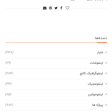
دسته‌ها
اخبار
(238)
اینفوشات
(79)
اینفوگرافیک کالج
(284)
اینفومجیک
(34)
اینفوموشن
(85)
پروژه ها
(886)