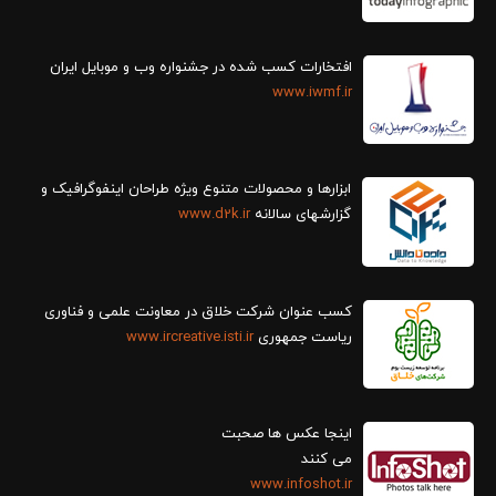
افتخارات کسب شده در جشنواره وب و موبایل ایران
www.iwmf.ir
ابزارها و محصولات متنوع ویژه طراحان اینفوگرافیک و
گزارش‎های سالانه
www.d2k.ir
کسب عنوان شرکت خلاق در معاونت علمی و فناوری
ریاست جمهوری
www.ircreative.isti.ir
اینجا عکس ها صحبت
می کنند
www.infoshot.ir