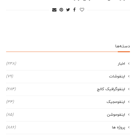
دسته‌ها
اخبار
(238)
اینفوشات
(79)
اینفوگرافیک کالج
(284)
اینفومجیک
(34)
اینفوموشن
(85)
پروژه ها
(886)