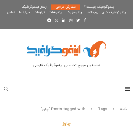
اینفوگرافیک چیست ؟
سفارش طراحی
ارسال اینفوگرافیک
اینفوگرافیک کالج
رویدادها
اینفومجیک
اینفوشات
تبلیغات
درباره ما
تماس
نخستین مرجع تخصصی اینفوگرافیک فارسی
خانه
Tags
Posts tagged with "چاوز"
چاوز