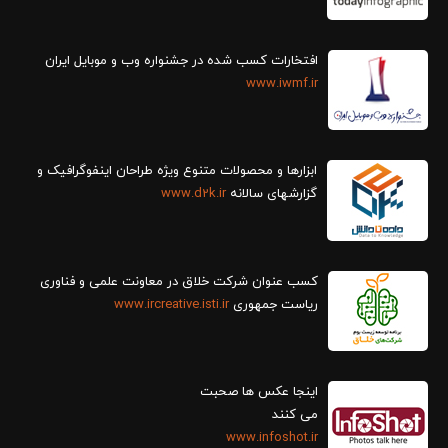
افتخارات کسب شده در جشنواره وب و موبایل ایران
www.iwmf.ir
ابزارها و محصولات متنوع ویژه طراحان اینفوگرافیک و
گزارش‎های سالانه
www.d2k.ir
کسب عنوان شرکت خلاق در معاونت علمی و فناوری
ریاست جمهوری
www.ircreative.isti.ir
اینجا عکس ها صحبت
می کنند
www.infoshot.ir