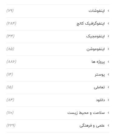
اینفوشات
(79)
اینفوگرافیک کالج
(284)
اینفومجیک
(34)
اینفوموشن
(85)
پروژه ها
(886)
پوستر
(14)
تعاملی
(15)
دانلود
(84)
سلامت و محیط زیست
(110)
علمی و فرهنگی
(229)