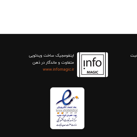
حبت
اینفومجیک ساخت ویدئویی
متفاوت و ماندگار در ذهن
www.infomagic.ir