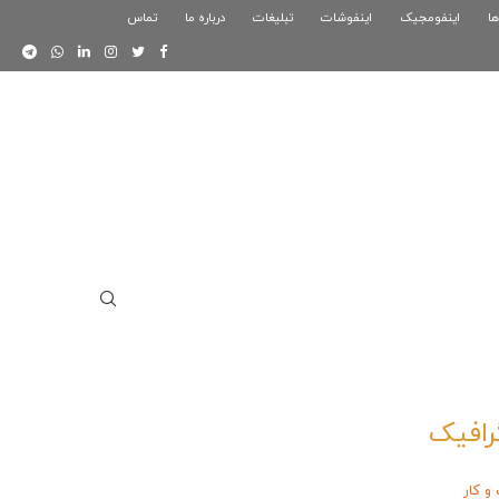
ها
اینفومجیک
فوگرافیک بازی کلش رویال
اینفوشات
تبلیغات
درباره ما
تماس
اینفوگرافیک دوستان
گرافیک
 کار