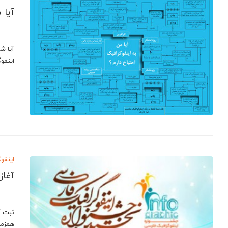
آیا 
آیا شم
اینفو
اینفو
آغاز
ثبت ک