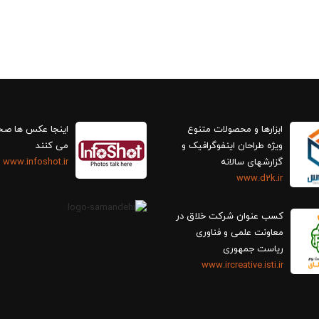
ابزارها و محصولات متنوع
اینجا عکس ها ص
ویژه طراحان اینفوگرافیک و
می کنند
گزارش‎های سالانه
www.infoshot.ir
www.d2k.ir
کسب عنوان شرکت خلاق در
معاونت علمی و فناوری
ریاست جمهوری
www.ircreative.isti.ir