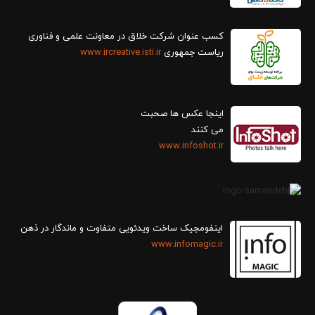
کسب عنوان شرکت خلاق در معاونت علمی و فناوری
ریاست جمهوری
www.ircreative.isti.ir
اینجا عکس ها صحبت
می کنند
www.infoshot.ir
اینفومجیک ساخت ویدئویی متفاوت و ماندگار در ذهن
www.infomagic.ir