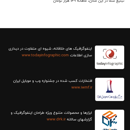
تبلیغ شما در این مکان، ماهانه 149 هزار تومان
سازی اطلاعات
www.todayinfographic.com
افتخارات کسب شده در جشنواره وب و موبایل ایران
www.iwmf.ir
ابزارها و محصولات متنوع ویژه طراحان اینفوگرافیک و
گزارش‎های سالانه
www.d2k.ir