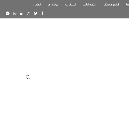
ها
اینفومجیک
فوگرافیک بازی کلش رویال
اینفوشات
تبلیغات
درباره ما
تماس
اینفوگرافیک دوستان