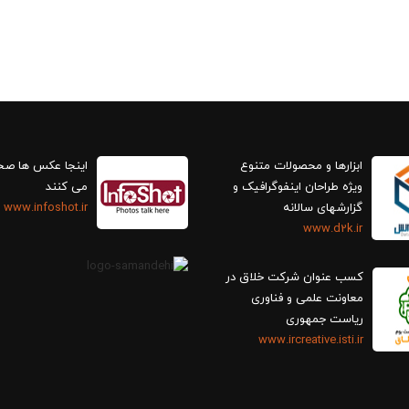
ابزارها و محصولات متنوع
اینجا عکس ها ص
ویژه طراحان اینفوگرافیک و
می کنند
گزارش‎های سالانه
www.infoshot.ir
www.d2k.ir
کسب عنوان شرکت خلاق در
معاونت علمی و فناوری
ریاست جمهوری
www.ircreative.isti.ir