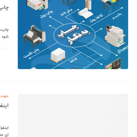
چاپ 
چاپ، 
شود و
مهندس
اینف
اینفو
ای مت