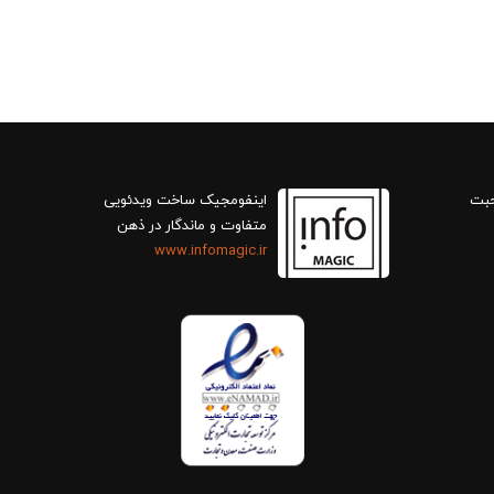
حبت
اینفومجیک ساخت ویدئویی
متفاوت و ماندگار در ذهن
www.infomagic.ir