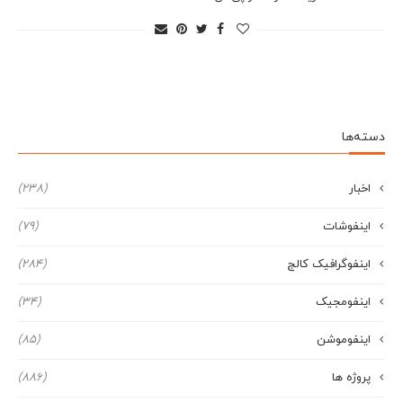
دسته‌ها
اخبار
(238)
اینفوشات
(79)
اینفوگرافیک کالج
(284)
اینفومجیک
(34)
اینفوموشن
(85)
پروژه ها
(886)