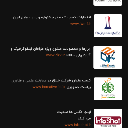
افتخارات کسب شده در جشنواره وب و موبایل ایران
www.iwmf.ir
ابزارها و محصولات متنوع ویژه طراحان اینفوگرافیک و
گزارش‎های سالانه
www.d2k.ir
کسب عنوان شرکت خلاق در معاونت علمی و فناوری
ریاست جمهوری
www.ircreative.isti.ir
اینجا عکس ها صحبت
می کنند
www.infoshot.ir