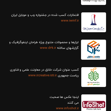
افتخارات کسب شده در جشنواره وب و موبایل ایران
www.iwmf.ir
ابزارها و محصولات متنوع ویژه طراحان اینفوگرافیک و
گزارش‎های سالانه
www.d2k.ir
کسب عنوان شرکت خلاق در معاونت علمی و فناوری
ریاست جمهوری
www.ircreative.isti.ir
اینجا عکس ها صحبت
می کنند
www.infoshot.ir