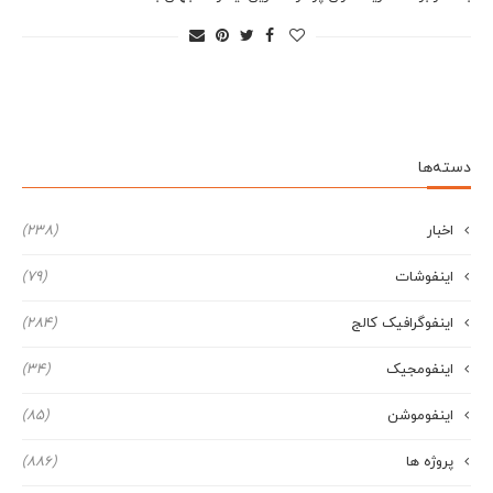
دسته‌ها
اخبار
(238)
اینفوشات
(79)
اینفوگرافیک کالج
(284)
اینفومجیک
(34)
اینفوموشن
(85)
پروژه ها
(886)