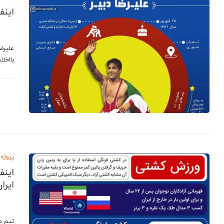
اینف
بااخل
پروژه 
اینف
ايرا
تيم م