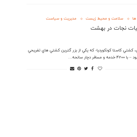
ها
سلامت و محیط زیست
مدیریت و سیاست
يات نجات در بهشت
ي، كشتي كاستا كونكورديا- كه يكي از بزر گترين كشتي هاي تفريحي
 خدمه و مسافر دچار سانحه…