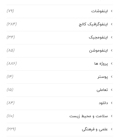
اینفوشات
(79)
اینفوگرافیک کالج
(284)
اینفومجیک
(34)
اینفوموشن
(85)
پروژه ها
(886)
پوستر
(14)
تعاملی
(15)
دانلود
(84)
سلامت و محیط زیست
(110)
علمی و فرهنگی
(229)