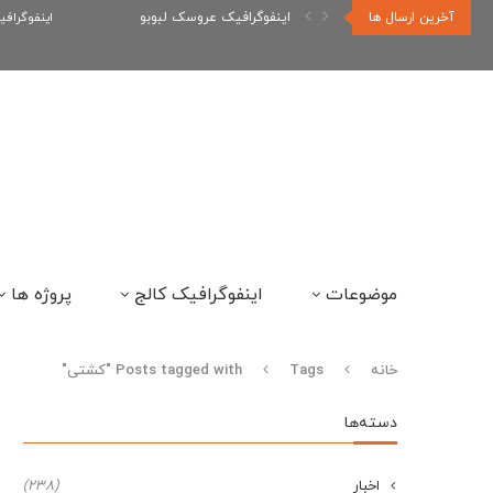
آخرین ارسال ها
اینفوگرافیک عروسک لبوبو
اینفوگراف
موضوعات
اینفوگرافیک کالج
پروژه ها
خانه
Tags
Posts tagged with "کشتی"
دسته‌ها
اخبار
(238)