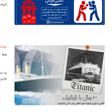
كرواس
مقاله
100 سال با تایتانیک
به من
اولین