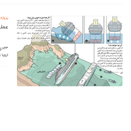
پروژه 
عمل
23د
اروپا بود – با 4200