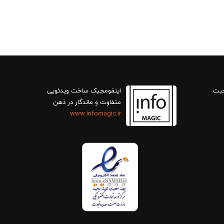
حبت
اینفومجیک ساخت ویدئویی
متفاوت و ماندگار در ذهن
www.infomagic.ir