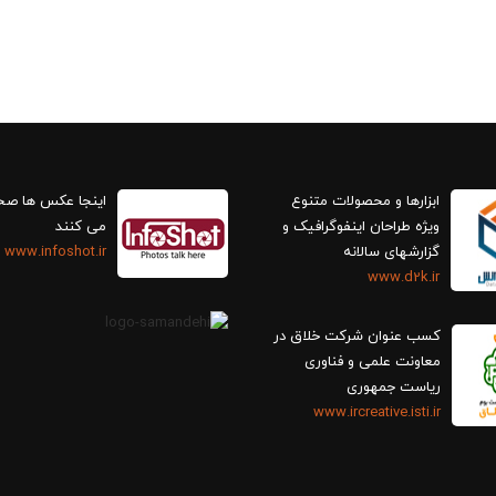
ابزارها و محصولات متنوع
اینجا عکس ها ص
ویژه طراحان اینفوگرافیک و
می کنند
گزارش‎های سالانه
www.infoshot.ir
www.d2k.ir
کسب عنوان شرکت خلاق در
معاونت علمی و فناوری
ریاست جمهوری
www.ircreative.isti.ir