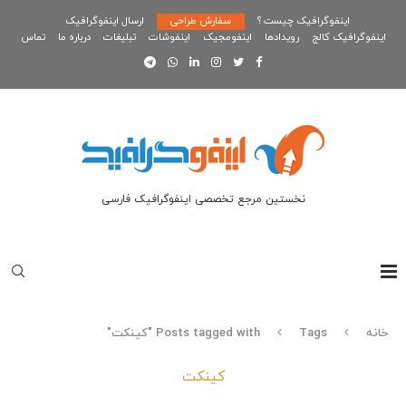
اینفوگرافیک چیست ؟
سفارش طراحی
ارسال اینفوگرافیک
اینفوگرافیک کالج
رویدادها
اینفومجیک
اینفوشات
تبلیغات
درباره ما
تماس
نخستین مرجع تخصصی اینفوگرافیک فارسی
خانه
Tags
Posts tagged with "کینکت"
کینکت