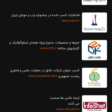
افتخارات کسب شده در جشنواره وب و موبایل ایران
www.iwmf.ir
ابزارها و محصولات متنوع ویژه طراحان اینفوگرافیک و
گزارش‎های سالانه
www.d2k.ir
کسب عنوان شرکت خلاق در معاونت علمی و فناوری
ریاست جمهوری
www.ircreative.isti.ir
اینجا عکس ها صحبت
می کنند
www.infoshot.ir