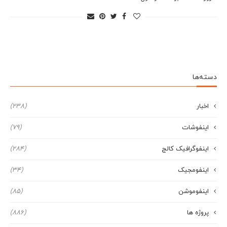
دسته‌ها
اخبار
(238)
اینفوشات
(79)
اینفوگرافیک کالج
(284)
اینفومجیک
(34)
اینفوموشن
(85)
پروژه ها
(886)