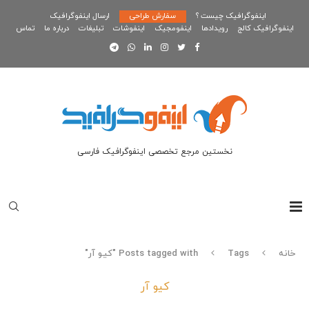
اینفوگرافیک چیست ؟
سفارش طراحی
ارسال اینفوگرافیک
اینفوگرافیک کالج
رویدادها
اینفومجیک
اینفوشات
تبلیغات
درباره ما
تماس
نخستین مرجع تخصصی اینفوگرافیک فارسی
خانه
Tags
Posts tagged with "کیو آر"
کیو آر