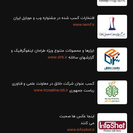
افتخارات کسب شده در جشنواره وب و موبایل ایران
www.iwmf.ir
ابزارها و محصولات متنوع ویژه طراحان اینفوگرافیک و
گزارش‎های سالانه
www.d2k.ir
کسب عنوان شرکت خلاق در معاونت علمی و فناوری
ریاست جمهوری
www.ircreative.isti.ir
اینجا عکس ها صحبت
می کنند
www.infoshot.ir