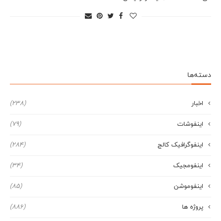
دسته‌ها
اخبار
(238)
اینفوشات
(79)
اینفوگرافیک کالج
(284)
اینفومجیک
(34)
اینفوموشن
(85)
پروژه ها
(886)