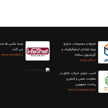
ابزارها و محصولات متنوع
اینجا عکس ها ص
ویژه طراحان اینفوگرافیک و
می کنند
گزارش‎های سالانه
www.infoshot.ir
www.d2k.ir
کسب عنوان شرکت خلاق در
معاونت علمی و فناوری
ریاست جمهوری
www.ircreative.isti.ir