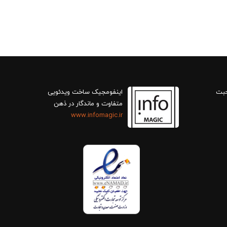
حبت
اینفومجیک ساخت ویدئویی
متفاوت و ماندگار در ذهن
www.infomagic.ir