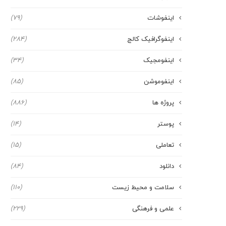
اینفوشات
(79)
اینفوگرافیک کالج
(284)
اینفومجیک
(34)
اینفوموشن
(85)
پروژه ها
(886)
پوستر
(14)
تعاملی
(15)
دانلود
(84)
سلامت و محیط زیست
(110)
علمی و فرهنگی
(229)