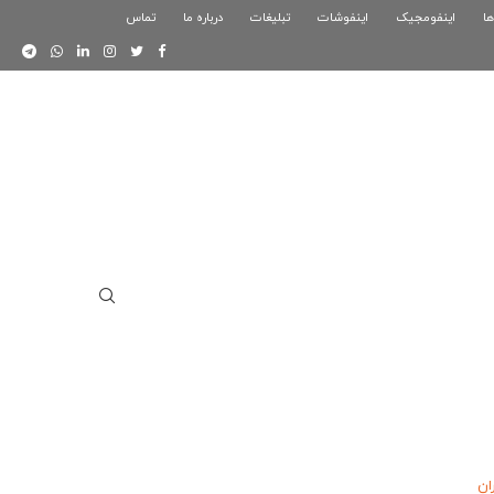
ها
اینفومجیک
فوگرافیک بازی کلش رویال
اینفوشات
تبلیغات
درباره ما
تماس
اینفوگرافیک دوستان
ان