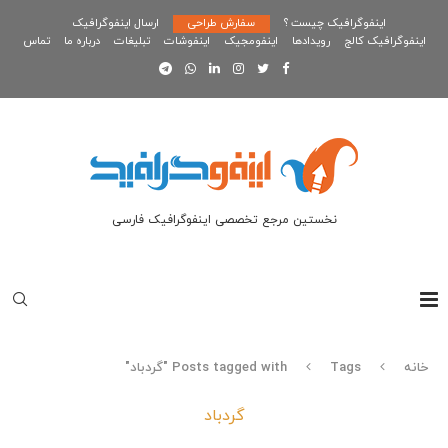
اینفوگرافیک چیست ؟
سفارش طراحی
ارسال اینفوگرافیک
اینفوگرافیک کالج
رویدادها
اینفومجیک
اینفوشات
تبلیغات
درباره ما
تماس
نخستین مرجع تخصصی اینفوگرافیک فارسی
خانه
Tags
Posts tagged with "گردباد"
گردباد