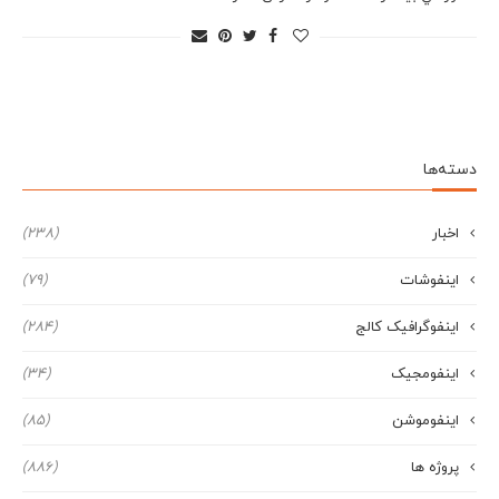
دسته‌ها
اخبار
(238)
اینفوشات
(79)
اینفوگرافیک کالج
(284)
اینفومجیک
(34)
اینفوموشن
(85)
پروژه ها
(886)