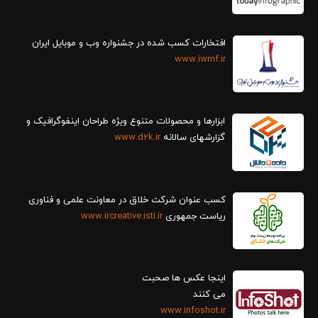
افتخارات کسب شده در جشنواره وب و موبایل ایران
www.iwmf.ir
ابزارها و محصولات متنوع ویژه طراحان اینفوگرافیک و
گزارش‎های سالانه
www.d2k.ir
کسب عنوان شرکت خلاق در معاونت علمی و فناوری
ریاست جمهوری
www.ircreative.isti.ir
اینجا عکس ها صحبت
می کنند
www.infoshot.ir