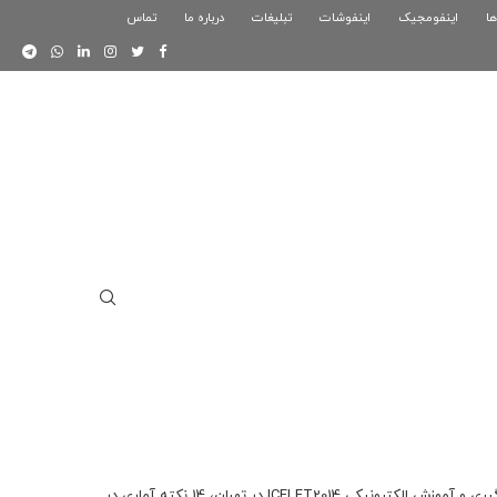
ها
اینفومجیک
فوگرافیک بازی کلش رویال
اینفوشات
تبلیغات
درباره ما
تماس
اینفوگرافیک دوستان
به مناسبت برگزاری هشتمین کنفرانس ملی و پنجمين کنفرانس بين المللی يادگيری و آموزش الکترونيکی ICELET2014 در تهران، 14 نکته آماری در