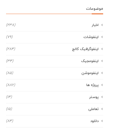
موضوعات
اخبار
(238)
اینفوشات
(79)
اینفوگرافیک کالج
(284)
اینفومجیک
(34)
اینفوموشن
(85)
پروژه ها
(886)
پوستر
(14)
تعاملی
(15)
دانلود
(84)