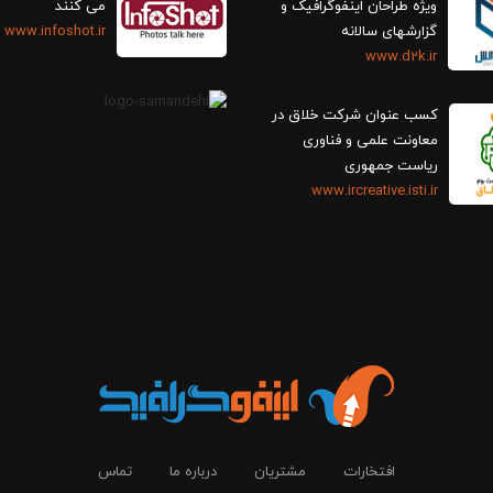
ویژه طراحان اینفوگرافیک و
می کنند
گزارش‎های سالانه
www.infoshot.ir
www.d2k.ir
کسب عنوان شرکت خلاق در
معاونت علمی و فناوری
ریاست جمهوری
www.ircreative.isti.ir
افتخارات
مشتریان
درباره ما
تماس