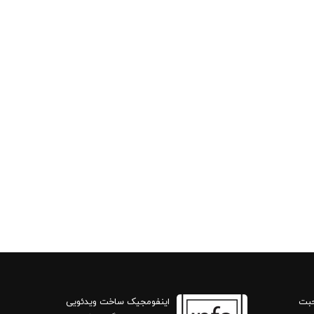
حبت
اینفومجیک ساخت ویدئویی