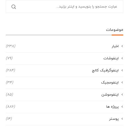
موضوعات
اخبار
(238)
اینفوشات
(79)
اینفوگرافیک کالج
(284)
اینفومجیک
(34)
اینفوموشن
(85)
پروژه ها
(886)
پوستر
(14)