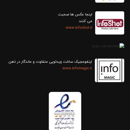
اینجا عکس ها صحبت
می کنند
www.infoshot.ir
اینفومجیک ساخت ویدئویی متفاوت و ماندگار در ذهن
www.infomagic.ir