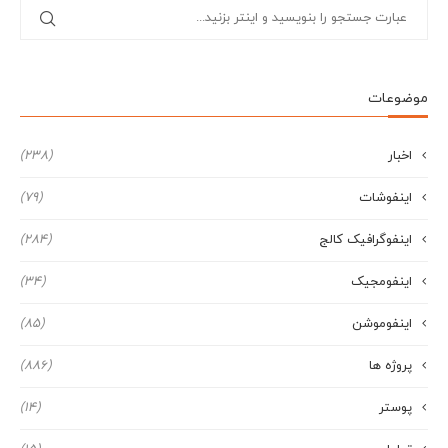
موضوعات
اخبار
(238)
اینفوشات
(79)
اینفوگرافیک کالج
(284)
اینفومجیک
(34)
اینفوموشن
(85)
پروژه ها
(886)
پوستر
(14)