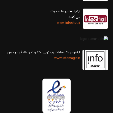
اینجا عکس ها صحبت
می کنند
www.infoshot.ir
اینفومجیک ساخت ویدئویی متفاوت و ماندگار در ذهن
www.infomagic.ir