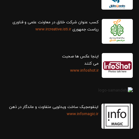
کسب عنوان شرکت خلاق در معاونت علمی و فناوری
ریاست جمهوری
www.ircreative.isti.ir
اینجا عکس ها صحبت
می کنند
www.infoshot.ir
اینفومجیک ساخت ویدئویی متفاوت و ماندگار در ذهن
www.infomagic.ir