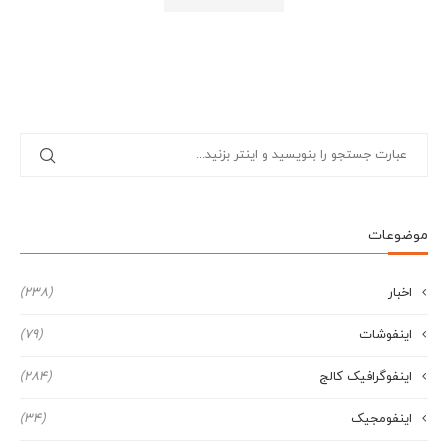
موضوعات
اخبار
(238)
اینفوشات
(79)
اینفوگرافیک کالج
(284)
اینفومجیک
(34)