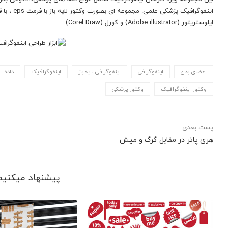
اینفوگرافی
ایلوستریتور (Adobe illustrator) و کورل (Corel Draw) .
اعضای بدن
اینفوگرافی
اینفوگرافی لایه باز
اینفوگرافیک
داده
وکتور اینفوگرافیک
وکتور پزشکی
پست بعدی
هری پاتر در مقابل گرگ و میش
پیشنهاد می‎کنیم ببینید