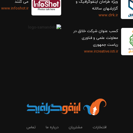
ویژه طراحان اینفوگرافیک و
می کنند
گزارش‎های سالانه
www.infoshot.ir
www.d2k.ir
کسب عنوان شرکت خلاق در
معاونت علمی و فناوری
ریاست جمهوری
www.ircreative.isti.ir
افتخارات
مشتریان
درباره ما
تماس