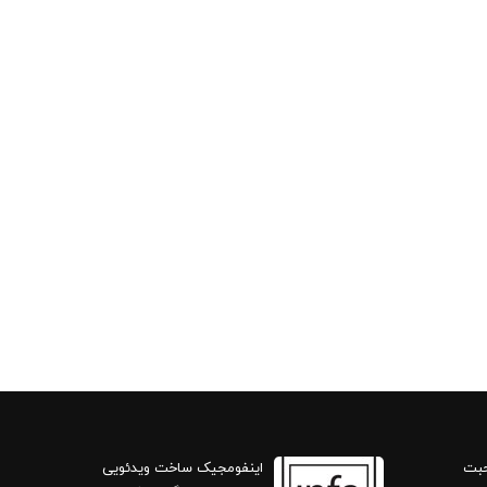
حبت
اینفومجیک ساخت ویدئویی