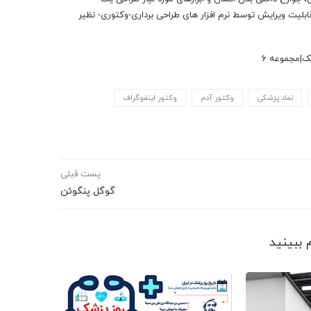
ک پزشکی-علمی. مجموعه ای بصورت وکتور لایه باز با فرمت eps ، با قابلیت ویرایش توسط نرم افزار های طراحی برداری-وکتوری- نظیر
نماد پزشکی
وکتور آدم
وکتور اینفوگراف
پست قبلی
گوگل پنگوئن