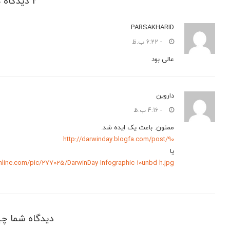
2 دیدگاه ها
PARSAKHARID
- 6:22 ب.ظ
عالی بود
داروین
- 4:16 ب.ظ
ممنون. باعث یک ایده شد.
http://darwinday.blogfa.com/post/90
یا
online.com/pic/277025/DarwinDay-Infographic-10unbd-h.jpg
دیدگاه شما چ