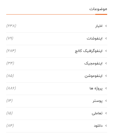
موضوعات
اخبار
(238)
اینفوشات
(79)
اینفوگرافیک کالج
(284)
اینفومجیک
(34)
اینفوموشن
(85)
پروژه ها
(886)
پوستر
(14)
تعاملی
(15)
دانلود
(84)