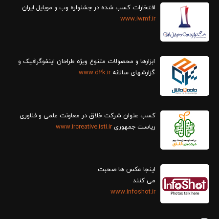
افتخارات کسب شده در جشنواره وب و موبایل ایران
www.iwmf.ir
ابزارها و محصولات متنوع ویژه طراحان اینفوگرافیک و
گزارش‎های سالانه
www.d2k.ir
کسب عنوان شرکت خلاق در معاونت علمی و فناوری
ریاست جمهوری
www.ircreative.isti.ir
اینجا عکس ها صحبت
می کنند
www.infoshot.ir