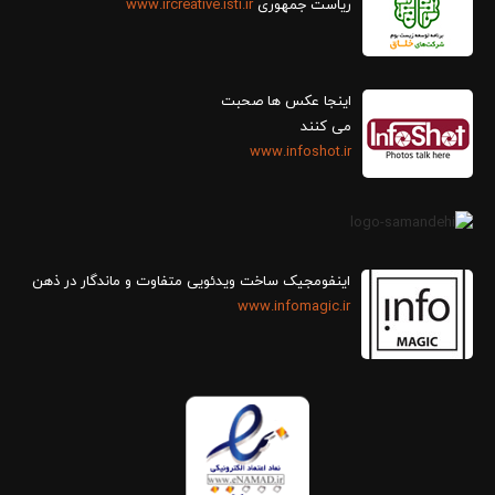
ریاست جمهوری
www.ircreative.isti.ir
اینجا عکس ها صحبت
می کنند
www.infoshot.ir
اینفومجیک ساخت ویدئویی متفاوت و ماندگار در ذهن
www.infomagic.ir