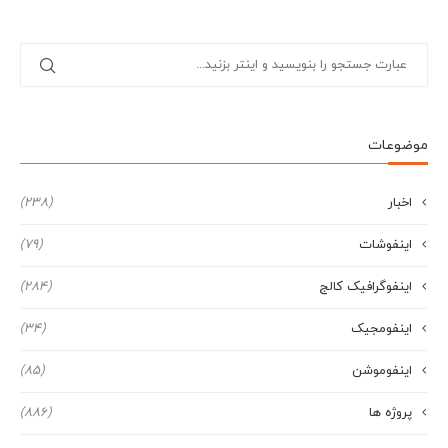
موضوعات
اخبار
(238)
اینفوشات
(79)
اینفوگرافیک کالج
(284)
اینفومجیک
(34)
اینفوموشن
(85)
پروژه ها
(886)