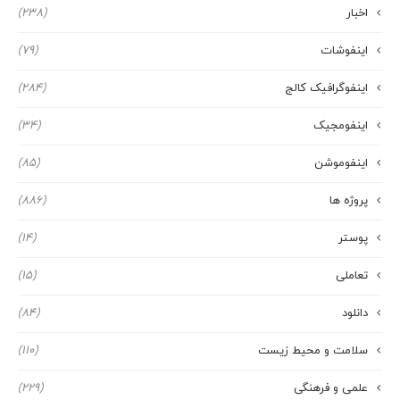
اخبار
(238)
اینفوشات
(79)
اینفوگرافیک کالج
(284)
اینفومجیک
(34)
اینفوموشن
(85)
پروژه ها
(886)
پوستر
(14)
تعاملی
(15)
دانلود
(84)
سلامت و محیط زیست
(110)
علمی و فرهنگی
(229)