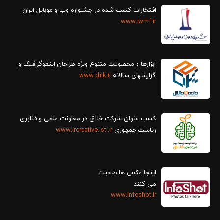
افتخارات کسب شده در جشنواره وب و موبایل ایران
www.iwmf.ir
ابزارها و محصولات متنوع ویژه طراحان اینفوگرافیک و
گزارش‎های سالانه
www.d2k.ir
کسب عنوان شرکت خلاق در معاونت علمی و فناوری
ریاست جمهوری
www.ircreative.isti.ir
اینجا عکس ها صحبت
می کنند
www.infoshot.ir