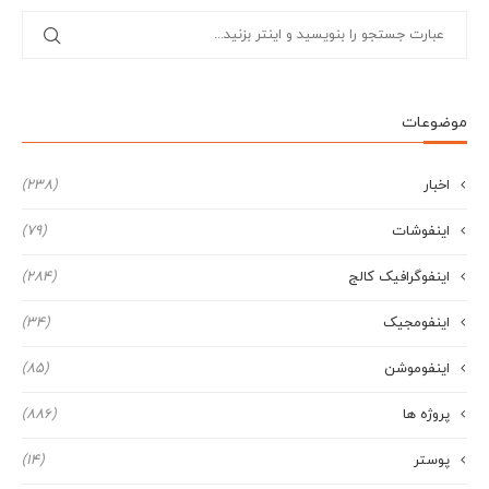
موضوعات
اخبار
(238)
اینفوشات
(79)
اینفوگرافیک کالج
(284)
اینفومجیک
(34)
اینفوموشن
(85)
پروژه ها
(886)
پوستر
(14)