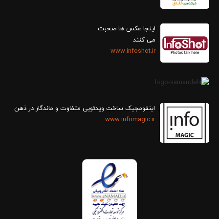
اینجا عکس ها صحبت
می کنند
www.infoshot.ir
اینفومجیک ساخت ویدئویی متفاوت و ماندگار در ذهن
www.infomagic.ir