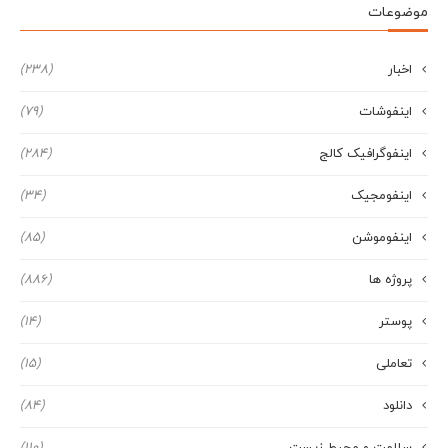
موضوعات
اخبار
(238)
اینفوشات
(79)
اینفوگرافیک کالج
(284)
اینفومجیک
(34)
اینفوموشن
(85)
پروژه ها
(886)
پوستر
(14)
تعاملی
(15)
دانلود
(84)