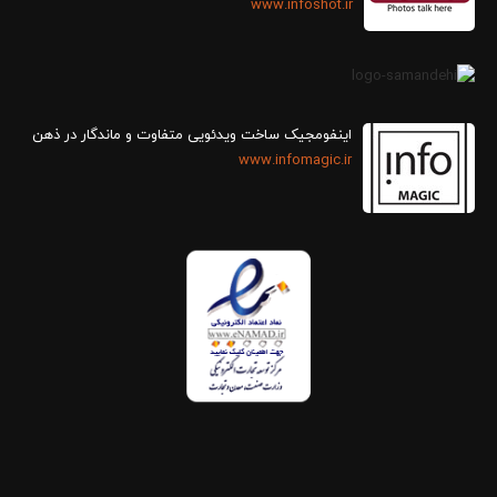
www.infoshot.ir
اینفومجیک ساخت ویدئویی متفاوت و ماندگار در ذهن
www.infomagic.ir