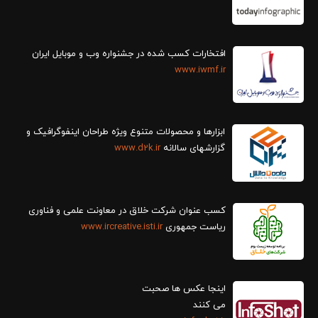
افتخارات کسب شده در جشنواره وب و موبایل ایران
www.iwmf.ir
ابزارها و محصولات متنوع ویژه طراحان اینفوگرافیک و
گزارش‎های سالانه
www.d2k.ir
کسب عنوان شرکت خلاق در معاونت علمی و فناوری
ریاست جمهوری
www.ircreative.isti.ir
اینجا عکس ها صحبت
می کنند