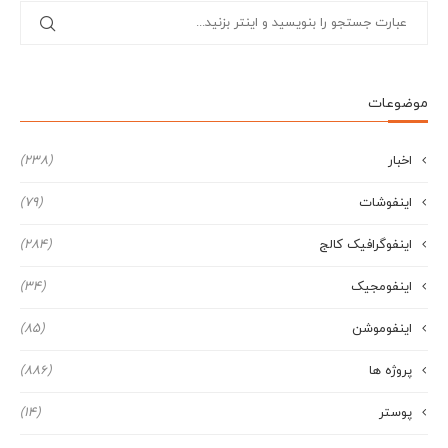
موضوعات
اخبار
(238)
اینفوشات
(79)
اینفوگرافیک کالج
(284)
اینفومجیک
(34)
اینفوموشن
(85)
پروژه ها
(886)
پوستر
(14)