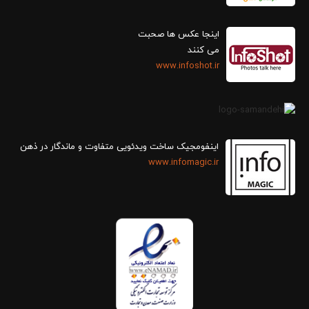
اینجا عکس ها صحبت
می کنند
www.infoshot.ir
اینفومجیک ساخت ویدئویی متفاوت و ماندگار در ذهن
www.infomagic.ir