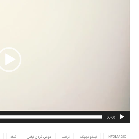
ویدیو
00:00
INFOMAGIC
اینفومجیک
ترفند
عوض کردن لباس
کلاه