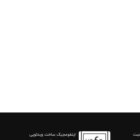
حبت
اینفومجیک ساخت ویدئویی