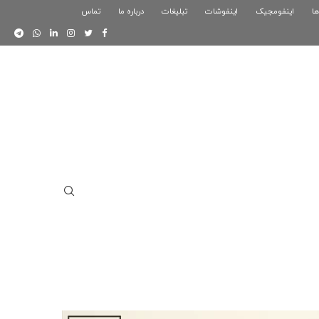
ها
اینفومجیک
فوگرافیک بازی کلش رویال
اینفوشات
تبلیغات
درباره ما
تماس
اینفوگرافیک دوستان