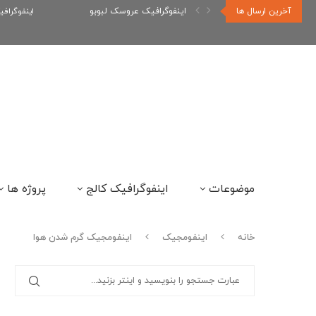
آخرین ارسال ها
اینفوگرافیک عروسک لبوبو
اینفوگراف
موضوعات
اینفوگرافیک کالج
پروژه ها
خانه
اینفومجیک
اینفومجیک گرم شدن هوا