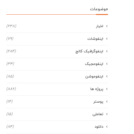
موضوعات
اخبار
(238)
اینفوشات
(79)
اینفوگرافیک کالج
(284)
اینفومجیک
(34)
اینفوموشن
(85)
پروژه ها
(886)
پوستر
(14)
تعاملی
(15)
دانلود
(84)