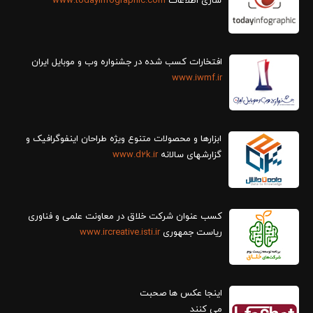
سازی اطلاعات
www.todayinfographic.com
افتخارات کسب شده در جشنواره وب و موبایل ایران
www.iwmf.ir
ابزارها و محصولات متنوع ویژه طراحان اینفوگرافیک و
گزارش‎های سالانه
www.d2k.ir
کسب عنوان شرکت خلاق در معاونت علمی و فناوری
ریاست جمهوری
www.ircreative.isti.ir
اینجا عکس ها صحبت
می کنند