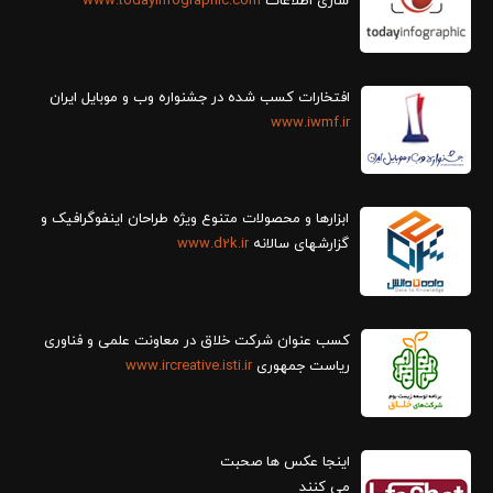
سازی اطلاعات
www.todayinfographic.com
افتخارات کسب شده در جشنواره وب و موبایل ایران
www.iwmf.ir
ابزارها و محصولات متنوع ویژه طراحان اینفوگرافیک و
گزارش‎های سالانه
www.d2k.ir
کسب عنوان شرکت خلاق در معاونت علمی و فناوری
ریاست جمهوری
www.ircreative.isti.ir
اینجا عکس ها صحبت
می کنند