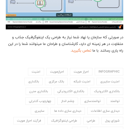
در صورتی که سازمان یا نهاد شما نیاز به طراحی یک اینفوگرافیک جذاب و
متفاوت در هر زمینه ای دارد، کارشناسان و طراحان ما می‎توانند شما را در این
راه یاری رسانند. با ما
تماس بگیرید
.
INFOGRAPHIC
احراز هویت
احرازهویت
امنیت
امنیت سایبری
امنیت شبکه
بانک مرکزی
بانکداری
بانکداری الکترونیک
بانکداری الکترونیکی
بانکداری مدرن
توانمند
توانمندسازی
چشم انداز
چهارچوب کنترلی
دیداری سازی اطلاعات
دیداری سازی داده ها
سایبری
شورای پول
طراحی
طراحی اینفوگرافیک
فرآیند احراز هویت