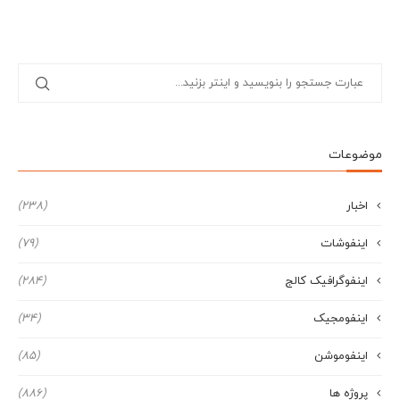
موضوعات
اخبار
(238)
اینفوشات
(79)
اینفوگرافیک کالج
(284)
اینفومجیک
(34)
اینفوموشن
(85)
پروژه ها
(886)