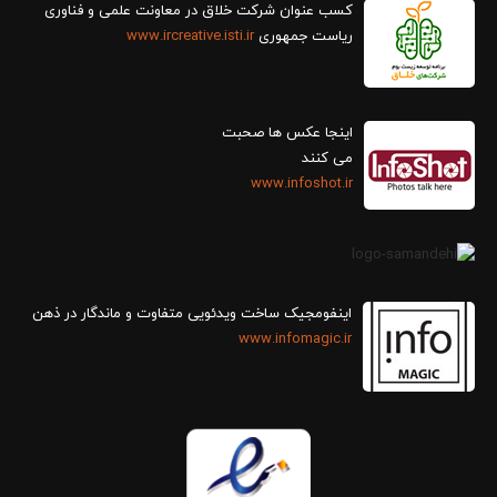
کسب عنوان شرکت خلاق در معاونت علمی و فناوری
ریاست جمهوری
www.ircreative.isti.ir
اینجا عکس ها صحبت
می کنند
www.infoshot.ir
اینفومجیک ساخت ویدئویی متفاوت و ماندگار در ذهن
www.infomagic.ir