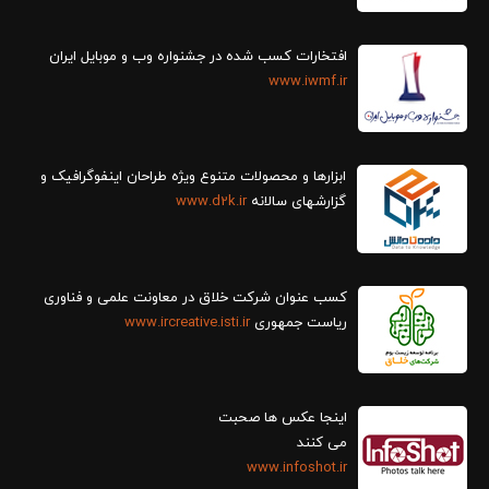
افتخارات کسب شده در جشنواره وب و موبایل ایران
www.iwmf.ir
ابزارها و محصولات متنوع ویژه طراحان اینفوگرافیک و
گزارش‎های سالانه
www.d2k.ir
کسب عنوان شرکت خلاق در معاونت علمی و فناوری
ریاست جمهوری
www.ircreative.isti.ir
اینجا عکس ها صحبت
می کنند
www.infoshot.ir