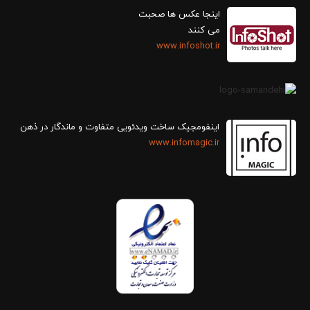
اینجا عکس ها صحبت
می کنند
www.infoshot.ir
اینفومجیک ساخت ویدئویی متفاوت و ماندگار در ذهن
www.infomagic.ir