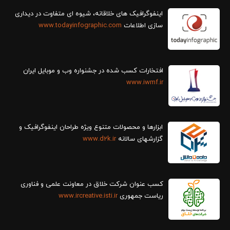
سازی اطلاعات
www.todayinfographic.com
افتخارات کسب شده در جشنواره وب و موبایل ایران
www.iwmf.ir
ابزارها و محصولات متنوع ویژه طراحان اینفوگرافیک و
گزارش‎های سالانه
www.d2k.ir
کسب عنوان شرکت خلاق در معاونت علمی و فناوری
ریاست جمهوری
www.ircreative.isti.ir