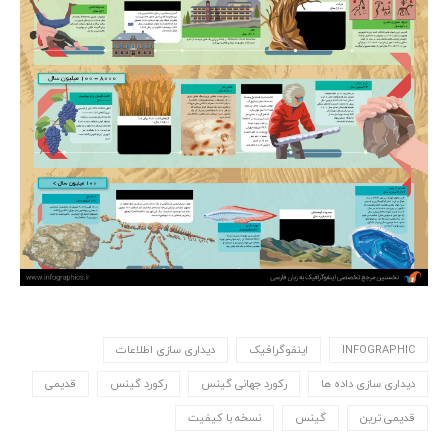
INFOGRAPHIC
اینفوگرافیک
دیداری سازی اطلاعات
دیداری سازی داده ها
رکورد جهانی گینس
رکورد گینس
قدیمی
قدیمی ترین
گینس
نسخه با کیفیت