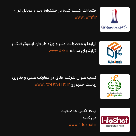
افتخارات کسب شده در جشنواره وب و موبایل ایران
www.iwmf.ir
ابزارها و محصولات متنوع ویژه طراحان اینفوگرافیک و
گزارش‎های سالانه
www.d2k.ir
کسب عنوان شرکت خلاق در معاونت علمی و فناوری
ریاست جمهوری
www.ircreative.isti.ir
اینجا عکس ها صحبت
می کنند
www.infoshot.ir