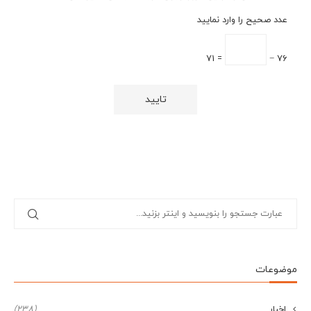
عدد صحیح را وارد نمایید
= 71
76 −
موضوعات
اخبار
(238)