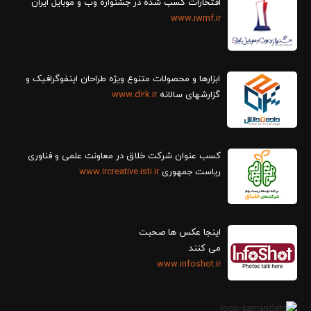
افتخارات کسب شده در جشنواره وب و موبایل ایران
www.iwmf.ir
ابزارها و محصولات متنوع ویژه طراحان اینفوگرافیک و
گزارش‎های سالانه
www.d2k.ir
کسب عنوان شرکت خلاق در معاونت علمی و فناوری
ریاست جمهوری
www.ircreative.isti.ir
اینجا عکس ها صحبت
می کنند
www.infoshot.ir