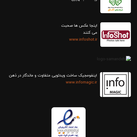
اینجا عکس ها صحبت
می کنند
www.infoshot.ir
اینفومجیک ساخت ویدئویی متفاوت و ماندگار در ذهن
www.infomagic.ir