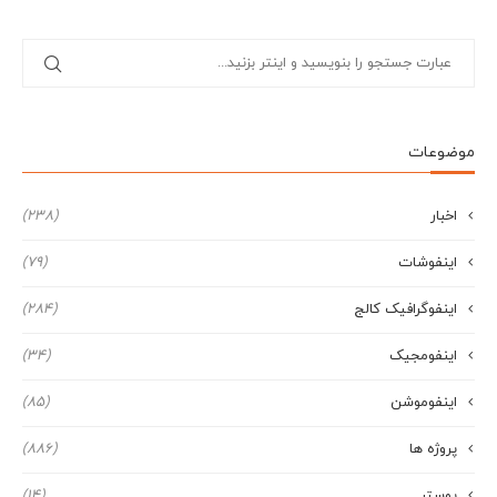
موضوعات
اخبار
(238)
اینفوشات
(79)
اینفوگرافیک کالج
(284)
اینفومجیک
(34)
اینفوموشن
(85)
پروژه ها
(886)
پوستر
(14)