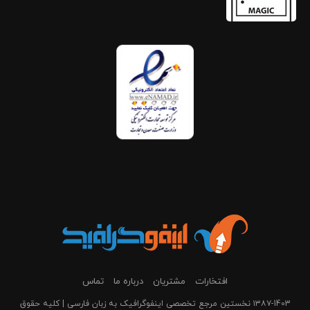
افتخارات
مشتریان
درباره ما
تماس
۱۳۸۷-1403 نخستین مرجع تخصصی اینفوگرافیک به زبان فارسی | کلیه حقوق