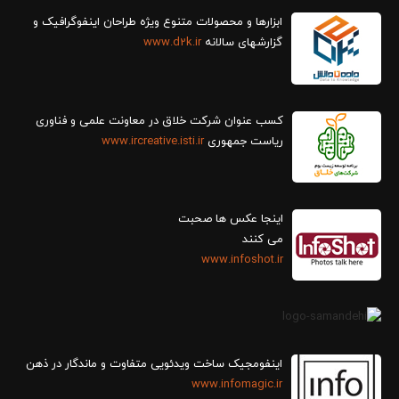
ابزارها و محصولات متنوع ویژه طراحان اینفوگرافیک و
گزارش‎های سالانه
www.d2k.ir
کسب عنوان شرکت خلاق در معاونت علمی و فناوری
ریاست جمهوری
www.ircreative.isti.ir
اینجا عکس ها صحبت
می کنند
www.infoshot.ir
اینفومجیک ساخت ویدئویی متفاوت و ماندگار در ذهن
www.infomagic.ir