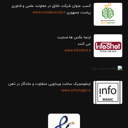
کسب عنوان شرکت خلاق در معاونت علمی و فناوری
ریاست جمهوری
www.ircreative.isti.ir
اینجا عکس ها صحبت
می کنند
www.infoshot.ir
اینفومجیک ساخت ویدئویی متفاوت و ماندگار در ذهن
www.infomagic.ir