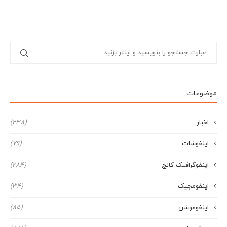
موضوعات
اخبار
(238)
اینفوشات
(79)
اینفوگرافیک کالج
(284)
اینفومجیک
(34)
اینفوموشن
(85)