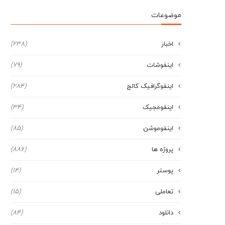
موضوعات
اخبار
(238)
اینفوشات
(79)
اینفوگرافیک کالج
(284)
اینفومجیک
(34)
اینفوموشن
(85)
پروژه ها
(886)
پوستر
(14)
تعاملی
(15)
دانلود
(84)