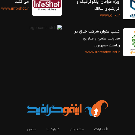
ویژه طراحان اینفوگرافیک و
می کنند
گزارش‎های سالانه
www.infoshot.ir
www.d2k.ir
کسب عنوان شرکت خلاق در
معاونت علمی و فناوری
ریاست جمهوری
www.ircreative.isti.ir
افتخارات
مشتریان
درباره ما
تماس