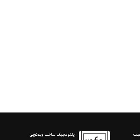
حبت
اینفومجیک ساخت ویدئویی