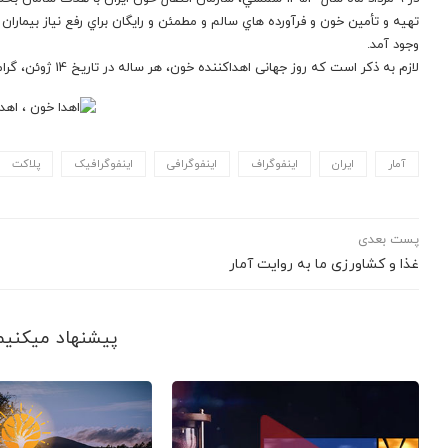
تهيه و تأمين خون و فرآورده هاي سالم و مطمئن و رايگان براي رفع نياز بيمارا
وجود آمد.
لازم به ذکر است که روز جهانی اهداکننده خون، هر ساله در تاریخ 14 ژوئن، گرامی داشته می شود.
آمار
ایران
اینفوگراف
اینفوگرافی
اینفوگرافیک
پلاکت
پست بعدی
غذا و کشاورزی ما به روایت آمار
پیشنهاد می‎کنیم ببینید