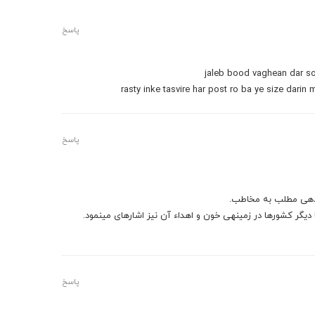
پاسخ
jaleb bood vaghean dar so
rasty inke tasvire har post ro ba ye size dar
پاسخ
ننده‏ی مطلب به مخاطب.
گر کشورها در زمینه‏ی خون و اهداء آن نیز اشاره‏ای می‏نمود.
پاسخ