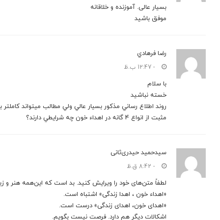
بسیار عالی. آموزنده و خلاقانه
موفق باشید
رضا فرهادي
- 12:47 ب.ظ
با سلام
خسته نباشيد
روند اطلاع رساني مذكور بسيار عالي ولي مطالب ميتواند كاملتر
مثبت از انواع 4 گانه در اهداء خون چه شرايطي دارند؟
سیدحمید حیدری‌ثانی
- 8:42 ق.ظ
لطفاً متن‌های خود را ویرایش کنید. بد است که این‌همه هنر و زیب
«اهداء خون ، اهدا زندگی» اشتباه است.
«اهدای خون، اهدای زندگی» درست است.
اشکالات دیگر هم دارد. فرصت نیست بگویم.