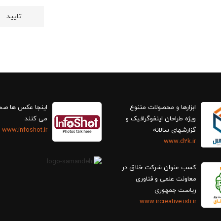
ابزارها و محصولات متنوع
اینجا عکس ها ص
ویژه طراحان اینفوگرافیک و
می کنند
گزارش‎های سالانه
www.infoshot.ir
www.d2k.ir
کسب عنوان شرکت خلاق در
معاونت علمی و فناوری
ریاست جمهوری
www.ircreative.isti.ir