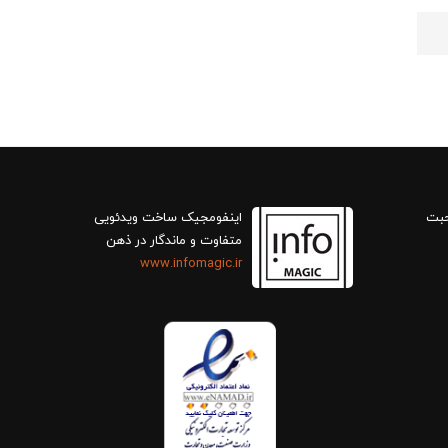
حبت
اینفومجیک ساخت ویدئویی
متفاوت و ماندگار در ذهن
www.infomagic.ir