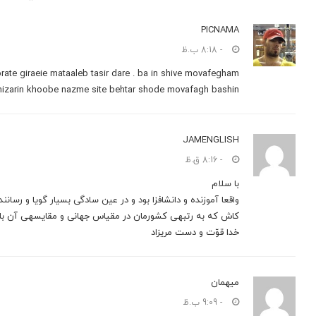
PICNAMA
- 8:18 ب.ظ
rate giraeie mataaleb tasir dare . ba in shive movafegham
in mizarin khoobe nazme site behtar shode movafagh bashin
JAMENGLISH
- 8:16 ق.ظ
با سلام
واقعا آموزنده و دانش‏افزا بود و در عین سادگی بسیار گویا و رسا
کاش که به رتبه‏ی کشورمان در مقیاس جهانی و مقایسه‏ی آن با دی
خدا قوّت و دست مریزاد
میهمان
- 9:09 ب.ظ