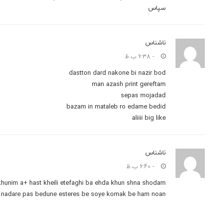
سپاس
ناشناس
- 6:38 ب.ظ
dastton dard nakone bi nazir bod
man azash print gereftam
sepas mojadad
bazam in mataleb ro edame bedid
aliiii big like
ناشناس
- 6:40 ب.ظ
hunim a+ hast kheili etefaghi ba ehda khun shna shodam
i e nadare pas bedune esteres be soye komak be ham noan