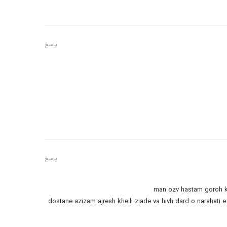
پاسخ
پاسخ
man ozv hastam goroh k
dostane azizam ajresh kheili ziade va hivh dard o narahat