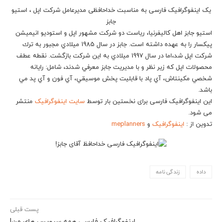
یک اینفوگرافیک فارسی به مناسبت خداحافظی مدیرعامل شرکت اپل ، استیو
جابز
استيو جابز اهل كاليفرنيا، رياست دو شركت مشهور اپل و استوديو انيميشن
پيكسار را به عهده داشته است. جابز در سال 1985 ميلادي مجبور به ترك
شركت اپل شد،اما در سال 1997 ميلادي به اين شركت بازگشت. نقطه عطف
محصولات اپل كه زير نظر و با مديريت جابز معرفي شدند، شامل: رايانه
شخصي مكينتاش، آي پاد با قابليت پخش موسيقي، آي فون و آي پد مي
باشد.
این اینفوگرافیک فارسی برای نخستین بار توسط
سایت اینفوگرافیک
منتشر
می شود.
تدوین از :
اینفوگرافیک
و
meplanners
داده
زندگی نامه
پست قبلی
اینفوگرافیک فارسی همه سرویس های من!