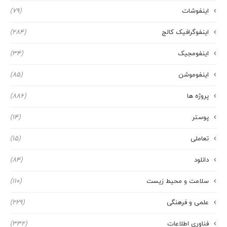
اینفوشات
(79)
اینفوگرافیک کالج
(284)
اینفومجیک
(34)
اینفوموشن
(85)
پروژه ها
(886)
پوستر
(14)
تعاملی
(15)
دانلود
(84)
سلامت و محیط زیست
(110)
علمی و فرهنگی
(229)
فناوری اطلاعات
(332)