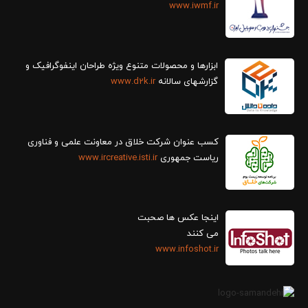
www.iwmf.ir
ابزارها و محصولات متنوع ویژه طراحان اینفوگرافیک و
گزارش‎های سالانه
www.d2k.ir
کسب عنوان شرکت خلاق در معاونت علمی و فناوری
ریاست جمهوری
www.ircreative.isti.ir
اینجا عکس ها صحبت
می کنند
www.infoshot.ir