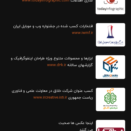
سازی اطلاعات
www.todayinfographic.com
افتخارات کسب شده در جشنواره وب و موبایل ایران
www.iwmf.ir
ابزارها و محصولات متنوع ویژه طراحان اینفوگرافیک و
گزارش‎های سالانه
www.d2k.ir
کسب عنوان شرکت خلاق در معاونت علمی و فناوری
ریاست جمهوری
www.ircreative.isti.ir
اینجا عکس ها صحبت
می کنند