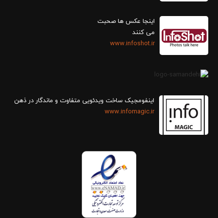
اینجا عکس ها صحبت
می کنند
www.infoshot.ir
اینفومجیک ساخت ویدئویی متفاوت و ماندگار در ذهن
www.infomagic.ir