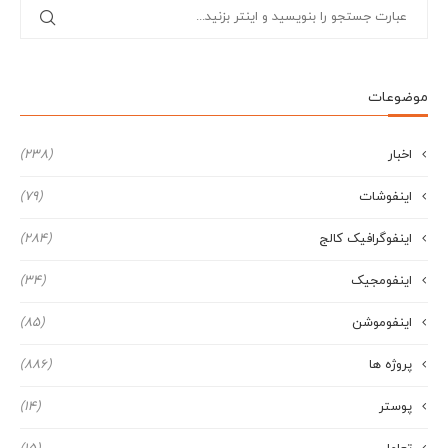
موضوعات
اخبار
(238)
اینفوشات
(79)
اینفوگرافیک کالج
(284)
اینفومجیک
(34)
اینفوموشن
(85)
پروژه ها
(886)
پوستر
(14)