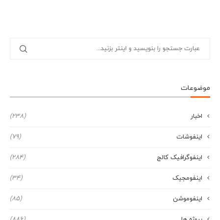
موضوعات
اخبار
(238)
اینفوشات
(79)
اینفوگرافیک کالج
(284)
اینفومجیک
(34)
اینفوموشن
(85)
پروژه ها
(886)