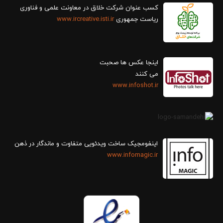
کسب عنوان شرکت خلاق در معاونت علمی و فناوری
ریاست جمهوری
www.ircreative.isti.ir
اینجا عکس ها صحبت
می کنند
www.infoshot.ir
اینفومجیک ساخت ویدئویی متفاوت و ماندگار در ذهن
www.infomagic.ir