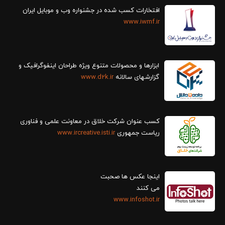
افتخارات کسب شده در جشنواره وب و موبایل ایران
www.iwmf.ir
ابزارها و محصولات متنوع ویژه طراحان اینفوگرافیک و
گزارش‎های سالانه
www.d2k.ir
کسب عنوان شرکت خلاق در معاونت علمی و فناوری
ریاست جمهوری
www.ircreative.isti.ir
اینجا عکس ها صحبت
می کنند
www.infoshot.ir