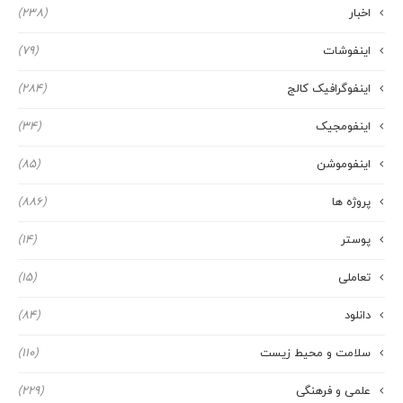
اخبار
(238)
اینفوشات
(79)
اینفوگرافیک کالج
(284)
اینفومجیک
(34)
اینفوموشن
(85)
پروژه ها
(886)
پوستر
(14)
تعاملی
(15)
دانلود
(84)
سلامت و محیط زیست
(110)
علمی و فرهنگی
(229)