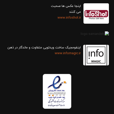
اینجا عکس ها صحبت
می کنند
www.infoshot.ir
اینفومجیک ساخت ویدئویی متفاوت و ماندگار در ذهن
www.infomagic.ir