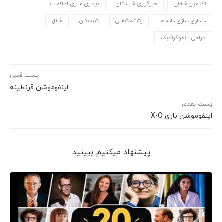
تضمین شغلی
خبرگزاری شبستان
دیداری سازی اطلاعات
دیداری سازی داده ها
رشته شغلی
شبستان
شغل
طراحی اینفوگرافیک
پست قبلی
اینفوموشن قرنطینه
پست بعدی
اینفوموشن بازی X-O
پیشنهاد می‎کنیم ببینید