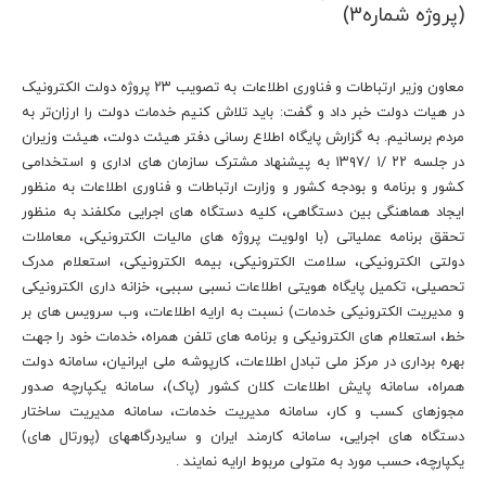
(پروژه شماره3)
معاون وزیر ارتباطات و فناوری اطلاعات به تصویب ۲۳ پروژه دولت الکترونیک
در هیات دولت خبر داد و گفت: باید تلاش کنیم خدمات دولت را ارزان‌تر به
مردم برسانیم. به گزارش پایگاه اطلاع رسانی دفتر هیئت دولت، هیئت وزیران
در جلسه ۲۲ /۱ /۱۳۹۷ به پیشنهاد مشترک سازمان های اداری و استخدامی
کشور و برنامه و بودجه کشور و وزارت ارتباطات و فناوری اطلاعات به منظور
ایجاد هماهنگی بین دستگاهی، کلیه دستگاه های اجرایی مکلفند به منظور
تحقق برنامه عملیاتی (با اولویت پروژه های مالیات الکترونیکی، معاملات
دولتی الکترونیکی، سلامت الکترونیکی، بیمه الکترونیکی، استعلام مدرک
تحصیلی، تکمیل پایگاه هویتی اطلاعات نسبی سببی، خزانه داری الکترونیکی
و مدیریت الکترونیکی خدمات) نسبت به ارایه اطلاعات، وب سرویس های بر
خط، استعلام های الکترونیکی و برنامه های تلفن همراه، خدمات خود را جهت
بهره برداری در مرکز ملی تبادل اطلاعات، کارپوشه ملی ایرانیان، سامانه دولت
همراه، سامانه پایش اطلاعات کلان کشور (پاک)، سامانه یکپارچه صدور
مجوزهای کسب و کار، سامانه مدیریت خدمات، سامانه مدیریت ساختار
دستگاه های اجرایی، سامانه کارمند ایران و سایردرگاه­های (پورتال های)
یکپارچه، حسب مورد به متولی مربوط ارایه نمایند .