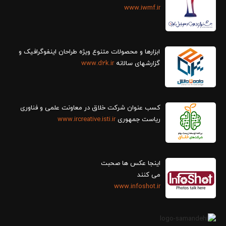
www.iwmf.ir
ابزارها و محصولات متنوع ویژه طراحان اینفوگرافیک و
گزارش‎های سالانه
www.d2k.ir
کسب عنوان شرکت خلاق در معاونت علمی و فناوری
ریاست جمهوری
www.ircreative.isti.ir
اینجا عکس ها صحبت
می کنند
www.infoshot.ir