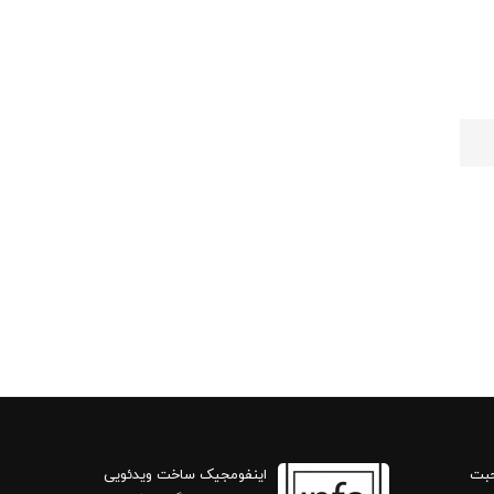
حبت
اینفومجیک ساخت ویدئویی