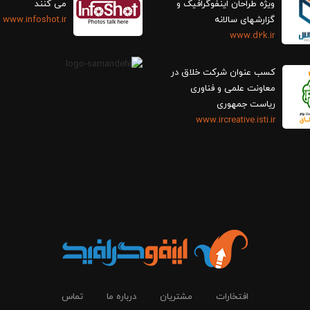
ویژه طراحان اینفوگرافیک و
می کنند
گزارش‎های سالانه
www.infoshot.ir
www.d2k.ir
کسب عنوان شرکت خلاق در
معاونت علمی و فناوری
ریاست جمهوری
www.ircreative.isti.ir
افتخارات
مشتریان
درباره ما
تماس