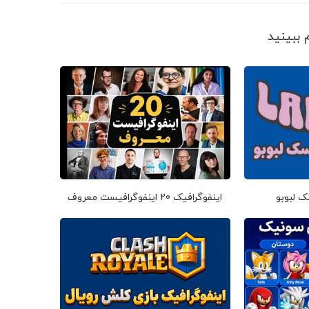
ک لبوبو
اینفوگرافیک 20 اینفوگرافیست معروف