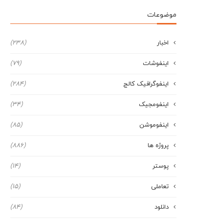
موضوعات
اخبار
(238)
اینفوشات
(79)
اینفوگرافیک کالج
(284)
اینفومجیک
(34)
اینفوموشن
(85)
پروژه ها
(886)
پوستر
(14)
تعاملی
(15)
دانلود
(84)